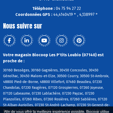
Téléphone :
04 75 94 27 22
Coordonnées GPS :
44,4140419 ° , 4,138997 °
Nous suivre sur
Votre magasin Biocoop Les P'tits Loubio (07140) est
proche de :
30160 Bessèges, 30160 Gagnières, 30450 Concoules, 30450
Génolhac, 30450 Malons-et-Elze, 30500 Courry, 30500 St-Ambroix,
48800 Pied-de-Borne, 48800 Villefort, 07460 Beaulieu, 07230
Chandolas, 07230 Faugères, 07120 Grospierres, 07260 Joyeuse,
07120 Labeaume, 07230 Lablachère, 07230 Payzac, 07230
Planzolles, 07260 Ribes, 07260 Rosières, 07260 Sablières, 07120
St-Alban-Auriolles, 07230 St-André-Lachamp, 07230 St-Genest-de-
Beauzon, 07460 Banne, 07460 Berrias-et-Casteljau, 07140 Brahic,
Afin de vous offrir la meilleure expérience possible, Biocoop utilise