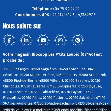
Téléphone :
04 75 94 27 22
Coordonnées GPS :
44,4140419 ° , 4,138997 °
Nous suivre sur
Votre magasin Biocoop Les P'tits Loubio (07140) est
proche de :
30160 Bessèges, 30160 Gagnières, 30450 Concoules, 30450
Génolhac, 30450 Malons-et-Elze, 30500 Courry, 30500 St-Ambroix,
48800 Pied-de-Borne, 48800 Villefort, 07460 Beaulieu, 07230
Chandolas, 07230 Faugères, 07120 Grospierres, 07260 Joyeuse,
07120 Labeaume, 07230 Lablachère, 07230 Payzac, 07230
Planzolles, 07260 Ribes, 07260 Rosières, 07260 Sablières, 07120
St-Alban-Auriolles, 07230 St-André-Lachamp, 07230 St-Genest-de-
Beauzon, 07460 Banne, 07460 Berrias-et-Casteljau, 07140 Brahic,
Afin de vous offrir la meilleure expérience possible, Biocoop utilise