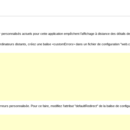
 personnalisés actuels pour cette application empêchent l'affichage à distance des détails de 
rdinateurs distants, créez une balise <customErrors> dans un fichier de configuration "web.con
urs personnalisée. Pour ce faire, modifiez l'attribut "defaultRedirect" de la balise de config