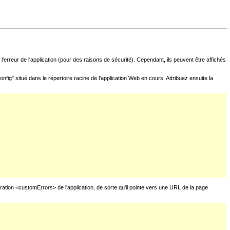
l'erreur de l'application (pour des raisons de sécurité). Cependant, ils peuvent être affichés
fig" situé dans le répertoire racine de l'application Web en cours. Attribuez ensuite la
uration <customErrors> de l'application, de sorte qu'il pointe vers une URL de la page