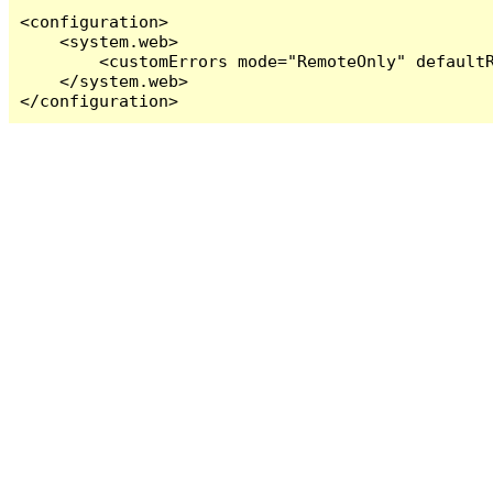
<configuration>

    <system.web>

        <customErrors mode="RemoteOnly" defaultR
    </system.web>

</configuration>