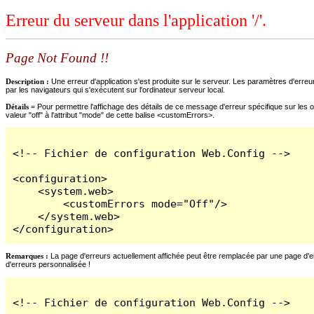
Erreur du serveur dans l'application '/'.
Page Not Found !!
Description :
Une erreur d'application s'est produite sur le serveur. Les paramètres d'erreur
par les navigateurs qui s'exécutent sur l'ordinateur serveur local.
Détails =
Pour permettre l'affichage des détails de ce message d'erreur spécifique sur les o
valeur "off" à l'attribut "mode" de cette balise <customErrors>.
<!-- Fichier de configuration Web.Config -->

<configuration>

    <system.web>

        <customErrors mode="Off"/>

    </system.web>

</configuration>
Remarques :
La page d'erreurs actuellement affichée peut être remplacée par une page d'erre
d'erreurs personnalisée !
<!-- Fichier de configuration Web.Config -->
