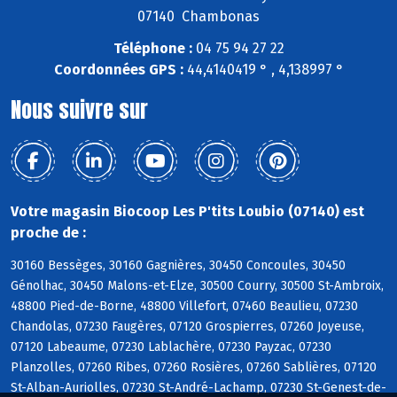
07140 Chambonas
Téléphone :
04 75 94 27 22
Coordonnées GPS :
44,4140419 ° , 4,138997 °
Nous suivre sur
Votre magasin Biocoop Les P'tits Loubio (07140) est
proche de :
30160 Bessèges, 30160 Gagnières, 30450 Concoules, 30450
Génolhac, 30450 Malons-et-Elze, 30500 Courry, 30500 St-Ambroix,
48800 Pied-de-Borne, 48800 Villefort, 07460 Beaulieu, 07230
Chandolas, 07230 Faugères, 07120 Grospierres, 07260 Joyeuse,
07120 Labeaume, 07230 Lablachère, 07230 Payzac, 07230
Planzolles, 07260 Ribes, 07260 Rosières, 07260 Sablières, 07120
St-Alban-Auriolles, 07230 St-André-Lachamp, 07230 St-Genest-de-