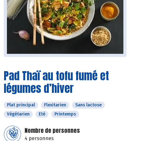
Pad Thaï au tofu fumé et
légumes d’hiver
Plat principal
Flexitarien
Sans lactose
Végétarien
Eté
Printemps
Nombre de personnes
4 personnes