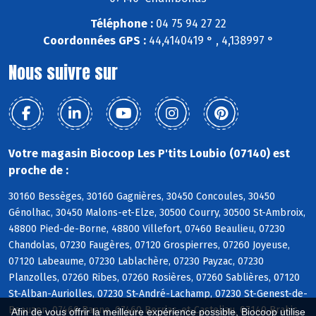
Téléphone :
04 75 94 27 22
Coordonnées GPS :
44,4140419 ° , 4,138997 °
Nous suivre sur
Votre magasin Biocoop Les P'tits Loubio (07140) est
proche de :
30160 Bessèges, 30160 Gagnières, 30450 Concoules, 30450
Génolhac, 30450 Malons-et-Elze, 30500 Courry, 30500 St-Ambroix,
48800 Pied-de-Borne, 48800 Villefort, 07460 Beaulieu, 07230
Chandolas, 07230 Faugères, 07120 Grospierres, 07260 Joyeuse,
07120 Labeaume, 07230 Lablachère, 07230 Payzac, 07230
Planzolles, 07260 Ribes, 07260 Rosières, 07260 Sablières, 07120
St-Alban-Auriolles, 07230 St-André-Lachamp, 07230 St-Genest-de-
Beauzon, 07460 Banne, 07460 Berrias-et-Casteljau, 07140 Brahic,
Afin de vous offrir la meilleure expérience possible, Biocoop utilise