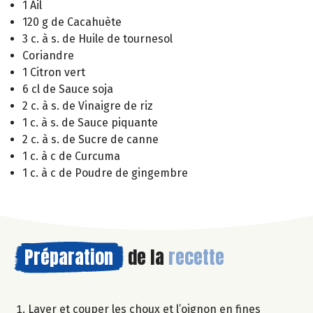
1 Ail
120 g de Cacahuète
3 c. à s. de Huile de tournesol
Coriandre
1 Citron vert
6 cl de Sauce soja
2 c. à s. de Vinaigre de riz
1 c. à s. de Sauce piquante
2 c. à s. de Sucre de canne
1 c. à c de Curcuma
1 c. à c de Poudre de gingembre
Préparation
de la
recette
Laver et couper les choux et l’oignon en fines