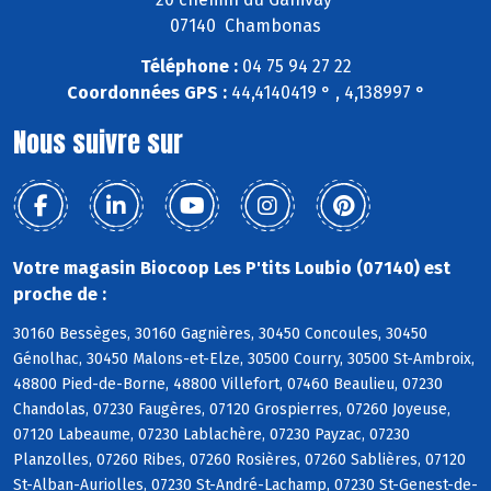
07140 Chambonas
Téléphone :
04 75 94 27 22
Coordonnées GPS :
44,4140419 ° , 4,138997 °
Nous suivre sur
Votre magasin Biocoop Les P'tits Loubio (07140) est
proche de :
30160 Bessèges, 30160 Gagnières, 30450 Concoules, 30450
Génolhac, 30450 Malons-et-Elze, 30500 Courry, 30500 St-Ambroix,
48800 Pied-de-Borne, 48800 Villefort, 07460 Beaulieu, 07230
Chandolas, 07230 Faugères, 07120 Grospierres, 07260 Joyeuse,
07120 Labeaume, 07230 Lablachère, 07230 Payzac, 07230
Planzolles, 07260 Ribes, 07260 Rosières, 07260 Sablières, 07120
St-Alban-Auriolles, 07230 St-André-Lachamp, 07230 St-Genest-de-