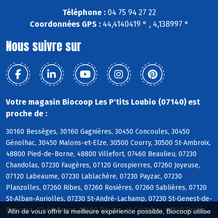
Téléphone :
04 75 94 27 22
Coordonnées GPS :
44,4140419 ° , 4,138997 °
Nous suivre sur
Votre magasin Biocoop Les P'tits Loubio (07140) est
proche de :
30160 Bessèges, 30160 Gagnières, 30450 Concoules, 30450
Génolhac, 30450 Malons-et-Elze, 30500 Courry, 30500 St-Ambroix,
48800 Pied-de-Borne, 48800 Villefort, 07460 Beaulieu, 07230
Chandolas, 07230 Faugères, 07120 Grospierres, 07260 Joyeuse,
07120 Labeaume, 07230 Lablachère, 07230 Payzac, 07230
Planzolles, 07260 Ribes, 07260 Rosières, 07260 Sablières, 07120
St-Alban-Auriolles, 07230 St-André-Lachamp, 07230 St-Genest-de-
Beauzon, 07460 Banne, 07460 Berrias-et-Casteljau, 07140 Brahic,
Afin de vous offrir la meilleure expérience possible, Biocoop utilise