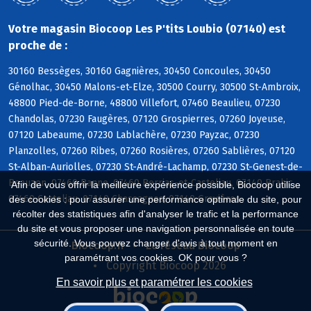
Votre magasin Biocoop Les P'tits Loubio (07140) est
proche de :
30160 Bessèges, 30160 Gagnières, 30450 Concoules, 30450
Génolhac, 30450 Malons-et-Elze, 30500 Courry, 30500 St-Ambroix,
48800 Pied-de-Borne, 48800 Villefort, 07460 Beaulieu, 07230
Chandolas, 07230 Faugères, 07120 Grospierres, 07260 Joyeuse,
07120 Labeaume, 07230 Lablachère, 07230 Payzac, 07230
Planzolles, 07260 Ribes, 07260 Rosières, 07260 Sablières, 07120
St-Alban-Auriolles, 07230 St-André-Lachamp, 07230 St-Genest-de-
Beauzon, 07460 Banne, 07460 Berrias-et-Casteljau, 07140 Brahic,
Afin de vous offrir la meilleure expérience possible, Biocoop utilise
07460 Casteljau, 07140 Chassagnes, 07140 Gravières
des cookies : pour assurer une performance optimale du site, pour
récolter des statistiques afin d'analyser le trafic et la performance
du site et vous proposer une navigation personnalisée en toute
sécurité. Vous pouvez changer d'avis à tout moment en
Biocoop.fr
Le réseau Biocoop
paramétrant vos cookies. OK pour vous ?
Copyright Biocoop 2026
En savoir plus et paramétrer les cookies