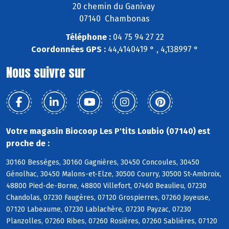
20 chemin du Ganivay
07140 Chambonas
Téléphone :
04 75 94 27 22
Coordonnées GPS :
44,4140419 ° , 4,138997 °
Nous suivre sur
Votre magasin Biocoop Les P'tits Loubio (07140) est
proche de :
30160 Bessèges, 30160 Gagnières, 30450 Concoules, 30450
Génolhac, 30450 Malons-et-Elze, 30500 Courry, 30500 St-Ambroix,
48800 Pied-de-Borne, 48800 Villefort, 07460 Beaulieu, 07230
Chandolas, 07230 Faugères, 07120 Grospierres, 07260 Joyeuse,
07120 Labeaume, 07230 Lablachère, 07230 Payzac, 07230
Planzolles, 07260 Ribes, 07260 Rosières, 07260 Sablières, 07120