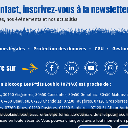
tact, inscrivez-vous à la newsletter
fres, nos événements et nos actualités.
ons légales
Protection des données
CGU
Gestio
re sur
n Biocoop Les P'tits Loubio (07140) est proche de :
, 30160 Gagnières, 30450 Concoules, 30450 Génolhac, 30450 Malons-e
, 07460 Beaulieu, 07230 Chandolas, 07230 Faugères, 07120 Grospierre
es, 07260 Ribes, 07260 Rosières, 07260 Sablières, 07120 St-Alban-Aur
rrias-et-Casteljau, 07140 Brahic, 07460 Casteljau, 07140 Chassagnes,
es cookies : pour assurer une performance optimale du site, pour récolter
isée en toute sécurité. Vous pouvez changer d'avis à tout moment en 