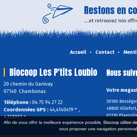
Restons en con
....et retrouvez nos of
Accueil
Contact
Menti
Biocoop Les P'tits Loubio
Nous suiv
20 chemin du Ganivay
Votre magasi
07140 Chambonas
30160 Bessèges
Téléphone :
04 75 94 27 22
48800 Villefort
Coordonnées GPS :
44,4140419 ° ,
07230 Planzoll
4,138997 °
Banne, 07460 Be
Afin de vous offrir la meilleure expérience possible, Biocoop utilise d
vous proposer une navigation personnal