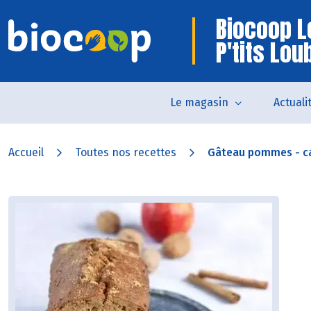
Biocoop L
P'tits Lou
Le magasin
Actuali
Accueil
Toutes nos recettes
Gâteau pommes - c