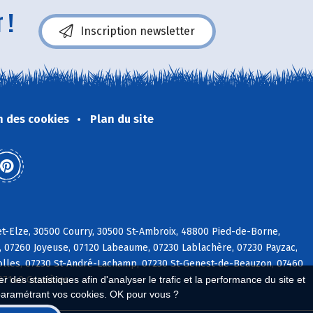
 !
Inscription newsletter
n des cookies
Plan du site
t-Elze, 30500 Courry, 30500 St-Ambroix, 48800 Pied-de-Borne,
s, 07260 Joyeuse, 07120 Labeaume, 07230 Lablachère, 07230 Payzac,
iolles, 07230 St-André-Lachamp, 07230 St-Genest-de-Beauzon, 07460
 07140 Gravières
 des statistiques afin d'analyser le trafic et la performance du site et
paramétrant vos cookies. OK pour vous ?