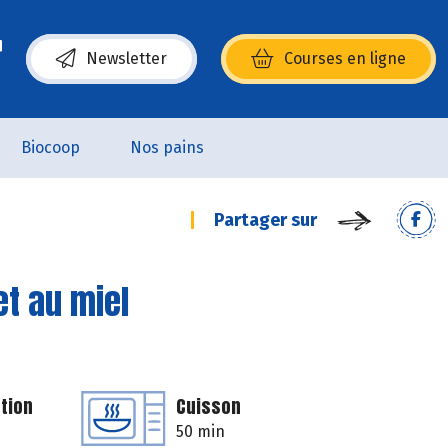
Newsletter
Courses en ligne
(s’ouvre dans une nouvelle fenêtre)
Biocoop
Nos pains
Partager sur
et au miel
tion
Cuisson
50 min