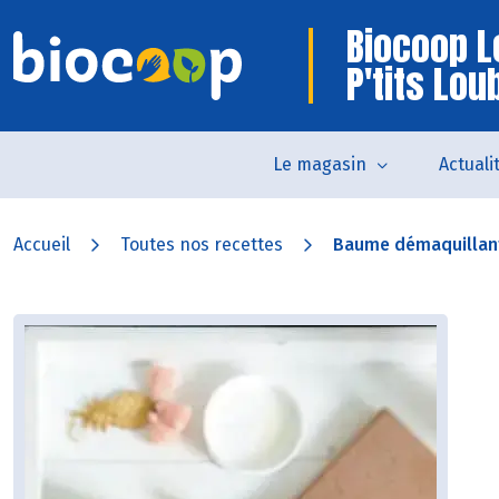
Biocoop L
P'tits Lou
Le magasin
Actuali
Accueil
Toutes nos recettes
Baume démaquillan