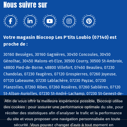
Nous suivre sur
Votre magasin Biocoop Les P'tits Loubio (07140) est
proche de :
30160 Bessèges, 30160 Gagnières, 30450 Concoules, 30450
Génolhac, 30450 Malons-et-Elze, 30500 Courry, 30500 St-Ambroix,
48800 Pied-de-Borne, 48800 Villefort, 07460 Beaulieu, 07230
Chandolas, 07230 Faugères, 07120 Grospierres, 07260 Joyeuse,
07120 Labeaume, 07230 Lablachère, 07230 Payzac, 07230
Planzolles, 07260 Ribes, 07260 Rosières, 07260 Sablières, 07120
St-Alban-Auriolles, 07230 St-André-Lachamp, 07230 St-Genest-de-
Beauzon, 07460 Banne, 07460 Berrias-et-Casteljau, 07140 Brahic,
Afin de vous offrir la meilleure expérience possible, Biocoop utilise
07460 Casteljau, 07140 Chassagnes, 07140 Gravières
des cookies : pour assurer une performance optimale du site, pour
récolter des statistiques afin d'analyser le trafic et la performance
du site et vous proposer une navigation personnalisée en toute
sécurité. Vous pouvez changer d'avis à tout moment en
Biocoop.fr
Le réseau Biocoop