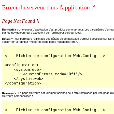
Erreur du serveur dans l'application '/'.
Page Not Found !!
Description :
Une erreur d'application s'est produite sur le serveur. Les paramètres d'erreur
par les navigateurs qui s'exécutent sur l'ordinateur serveur local.
Détails =
Pour permettre l'affichage des détails de ce message d'erreur spécifique sur les o
valeur "off" à l'attribut "mode" de cette balise <customErrors>.
<!-- Fichier de configuration Web.Config -->

<configuration>

    <system.web>

        <customErrors mode="Off"/>

    </system.web>

</configuration>
Remarques :
La page d'erreurs actuellement affichée peut être remplacée par une page d'erre
d'erreurs personnalisée !
<!-- Fichier de configuration Web.Config -->
