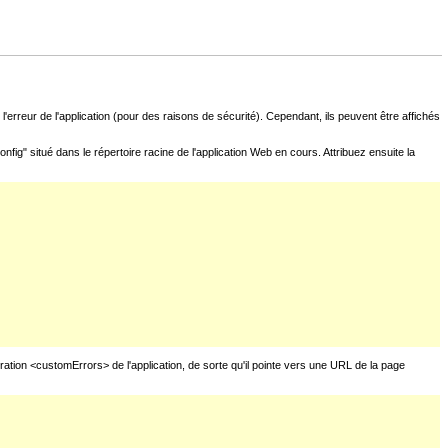
l'erreur de l'application (pour des raisons de sécurité). Cependant, ils peuvent être affichés
fig" situé dans le répertoire racine de l'application Web en cours. Attribuez ensuite la
uration <customErrors> de l'application, de sorte qu'il pointe vers une URL de la page