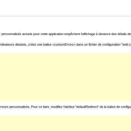
 personnalisés actuels pour cette application empêchent l'affichage à distance des détails de 
rdinateurs distants, créez une balise <customErrors> dans un fichier de configuration "web.con
urs personnalisée. Pour ce faire, modifiez l'attribut "defaultRedirect" de la balise de config