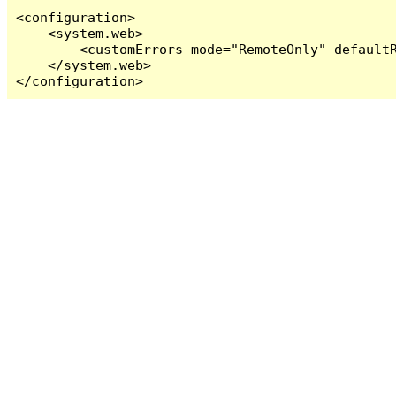
<configuration>

    <system.web>

        <customErrors mode="RemoteOnly" defaultR
    </system.web>

</configuration>