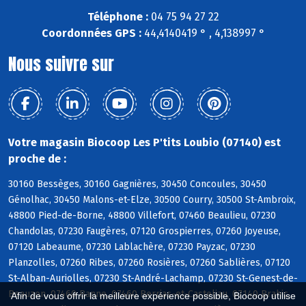
Téléphone :
04 75 94 27 22
Coordonnées GPS :
44,4140419 ° , 4,138997 °
Nous suivre sur
Votre magasin Biocoop Les P'tits Loubio (07140) est
proche de :
30160 Bessèges, 30160 Gagnières, 30450 Concoules, 30450
Génolhac, 30450 Malons-et-Elze, 30500 Courry, 30500 St-Ambroix,
48800 Pied-de-Borne, 48800 Villefort, 07460 Beaulieu, 07230
Chandolas, 07230 Faugères, 07120 Grospierres, 07260 Joyeuse,
07120 Labeaume, 07230 Lablachère, 07230 Payzac, 07230
Planzolles, 07260 Ribes, 07260 Rosières, 07260 Sablières, 07120
St-Alban-Auriolles, 07230 St-André-Lachamp, 07230 St-Genest-de-
Beauzon, 07460 Banne, 07460 Berrias-et-Casteljau, 07140 Brahic,
Afin de vous offrir la meilleure expérience possible, Biocoop utilise