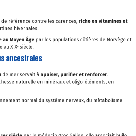
de référence contre les carences,
riche en vitamines et
utines hivernales.
ée au Moyen Âge
par les populations côtières de Norvège et
 au XIXᵉ siècle.
us ancestrales
au de mer servait à
apaiser, purifier et renforcer
.
ichesse naturelle en minéraux et oligo-éléments, en
ctionnement normal du système nerveux, du métabolisme
 Ier siècle
par le médecin grec Galien, elle associait huile