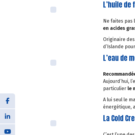
L’huile de 
Ne faites pas 
en acides gra
Originaire des
d’Islande pour 
L’eau de m
Recommandée
Aujourd’hui, l
particulier
le 
A lui seul le
énergétique, a
La Cold Cr
C’est l’une d