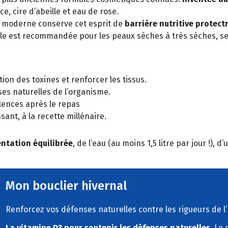
, cire d’abeille et eau de rose.
 moderne conserve cet esprit de
barrière nutritive protect
lle est recommandée pour les peaux sèches à très sèches, se
nation des toxines et renforcer les tissus.
ses naturelles de l’organisme.
ulences après le repas
ssant, à la recette millénaire.
ntation équilibrée
, de l’eau (au moins 1,5 litre par jour !),
Mon bouclier hivernal
Renforcez vos défenses naturelles contre les rigueurs de l
La vitamine D3 pour soutenir les défenses naturelles.
Le c