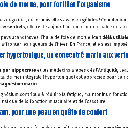
foie de morue, pour fortifier l’organisme
les dégoûtés, désormais elle s’avale en
gélules
! Complément 
s essentiels
, elle reste aujourd’hui un incontournable des ro
 pays scandinaves, l’huile de foie de morue était
déjà utilis
affronter les rigueurs de l’hiver. En France, elle s'est imposée
er hypertonique, un concentré marin aux vert
 par Hippocrate
et les médecins arabes dès l’Antiquité, l’e
’eau de mer intégrale (hypertonique) est appréciée pour sa r
magnésium marin.
 magnésium contribue à réduire la fatigue, maintenir un fon
insi que de la fonction musculaire et de l’ossature.
eam, pour une peau en quête de confort
es plus anciennes formules cosmétiques connues.
Inventée au