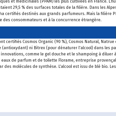
ues et médicinales (PPAM) les plus cultivées en France. L’hui
ient 29,5 % des surfaces totales de la filière. Dans les Alpes
ha certifiés destinés aux grands parfumeurs. Mais la filière
e des consommateurs et à la concurrence étrangère.
ont certifiés Cosmos Organic (90 %), Cosmos Natural, Natrue
(antioxydant) ni Bitrex (pour dénaturer l'alcool) dans les p
innovations, comme le gel douche et le shampoing à diluer 
s eaux de parfum et de toilette Florame, entreprise provenç
par des molécules de synthèse. L'alcool est issu de blé bio. 