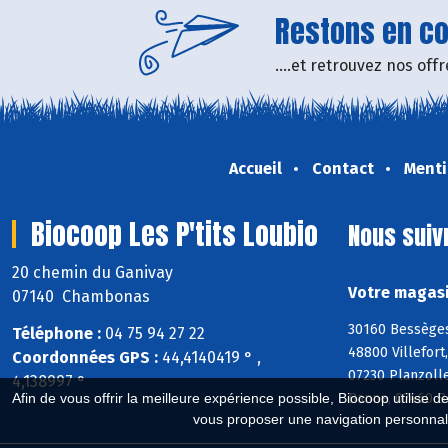
Restons en con
....et retrouvez nos of
Accueil
Contact
Menti
Biocoop Les P'tits Loubio
Nous suiv
20 chemin du Ganivay
Votre magasi
07140 Chambonas
30160 Bessèges
Téléphone :
04 75 94 27 22
48800 Villefort
Coordonnées GPS :
44,4140419 ° ,
07230 Planzoll
4,138997 °
Afin de vous offrir la meilleure expérience possible, Biocoop utilise d
Banne, 07460 Be
vous proposer une navigation personnal