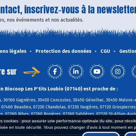
tact, inscrivez-vous à la newsletter
fres, nos événements et nos actualités.
ons légales
Protection des données
CGU
Gestio
re sur
n Biocoop Les P'tits Loubio (07140) est proche de :
, 30160 Gagnières, 30450 Concoules, 30450 Génolhac, 30450 Malons-e
, 07460 Beaulieu, 07230 Chandolas, 07230 Faugères, 07120 Grospierre
es, 07260 Ribes, 07260 Rosières, 07260 Sablières, 07120 St-Alban-Aur
es cookies : pour assurer une performance optimale du site, pour récolter
rrias-et-Casteljau, 07140 Brahic, 07460 Casteljau, 07140 Chassagnes,
isée en toute sécurité. Vous pouvez changer d'avis à tout moment en 