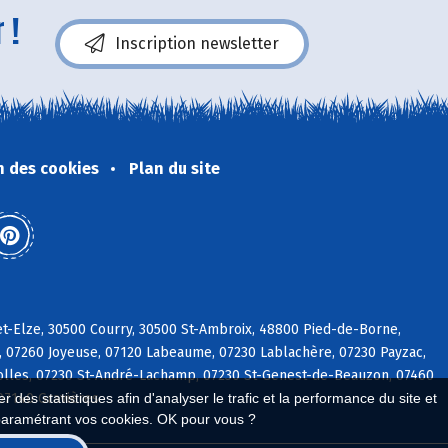
 !
Inscription newsletter
n des cookies
Plan du site
t-Elze, 30500 Courry, 30500 St-Ambroix, 48800 Pied-de-Borne,
s, 07260 Joyeuse, 07120 Labeaume, 07230 Lablachère, 07230 Payzac,
iolles, 07230 St-André-Lachamp, 07230 St-Genest-de-Beauzon, 07460
 des statistiques afin d'analyser le trafic et la performance du site et
 07140 Gravières
paramétrant vos cookies. OK pour vous ?