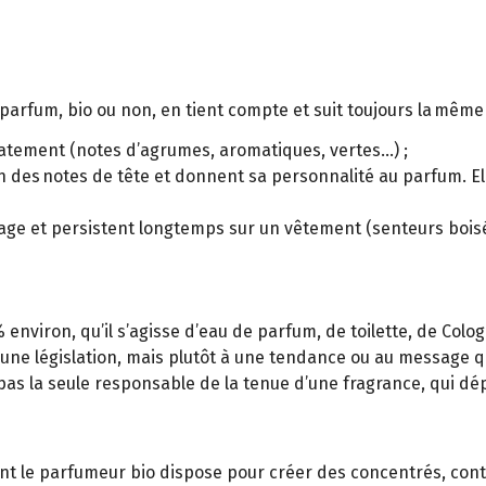
arfum, bio ou non, en tient compte et suit toujours la même s
iatement (notes d’agrumes, aromatiques, vertes...) ;
 des notes de tête et donnent sa personnalité au parfum. Ell
llage et persistent longtemps sur un vêtement (senteurs bois
 environ, qu’il s’agisse d’eau de parfum, de toilette, de Colo
une législation, mais plutôt à une tendance ou au message q
st pas la seule responsable de la tenue d’une fragrance, qui d
ont le parfumeur bio dispose pour créer des concentrés, cont