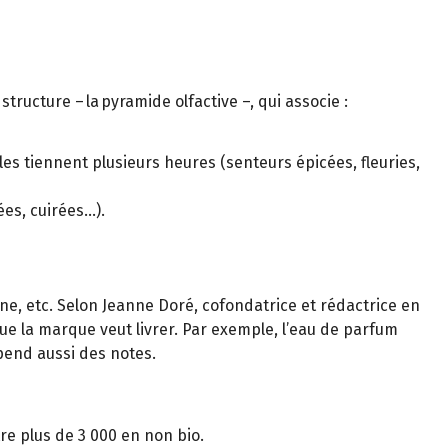
tructure – la pyramide olfactive –, qui associe :
es tiennent plusieurs heures (senteurs épicées, fleuries,
ées, cuirées…).
gne, etc. Selon Jeanne Doré, cofondatrice et rédactrice en
ue la marque veut livrer. Par exemple, l’eau de parfum
épend aussi des notes.
re plus de 3 000 en non bio.