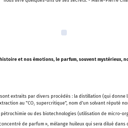
nous livre quelques-uns de ses secrets. - Marie-Pierre Cha
e histoire et nos émotions, le parfum, souvent mystérieux, n
 extraits par divers procédés : la distillation (qui donne les
xtraction au "CO₂ supercritique", nom d'un solvant réputé no
 pétrochimie ou des biotechnologies (utilisation de micro-or
ncentré de parfum », mélange huileux qui sera dilué dans de l’