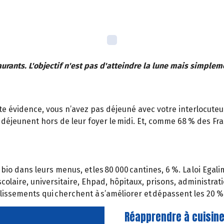
taurants. L'objectif n'est pas d'atteindre la lune mais simplem
ute évidence, vous n’avez pas déjeuné avec votre interlocuteu
déjeunent hors de leur foyer le midi. Et, comme 68 % des Fr
o dans leurs menus, et les 80 000 cantines, 6 %. La loi Egalim
scolaire, universitaire, Ehpad, hôpitaux, prisons, administrat
issements qui cherchent à s’améliorer et dépassent les 20 %,
Réapprendre à cuisine