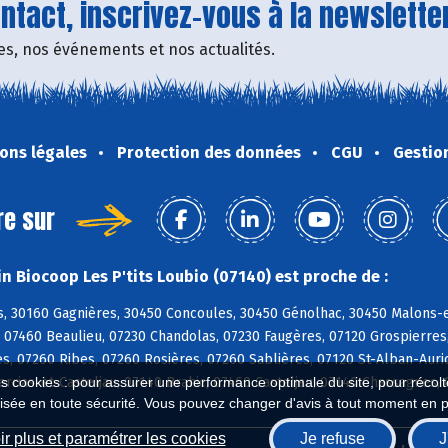
tact, inscrivez-vous à la newsletter
fres, nos événements et nos actualités.
ons légales
Protection des données
CGU
Gestio
re sur
n Biocoop Les P'tits Loubio (07140) est proche de :
, 30160 Gagnières, 30450 Concoules, 30450 Génolhac, 30450 Malons-e
, 07460 Beaulieu, 07230 Chandolas, 07230 Faugères, 07120 Grospierre
es, 07260 Ribes, 07260 Rosières, 07260 Sablières, 07120 St-Alban-Aur
rrias-et-Casteljau, 07140 Brahic, 07460 Casteljau, 07140 Chassagnes,
es cookies : pour assurer une performance optimale du site, pour récolter
isée en toute sécurité. Vous pouvez changer d'avis à tout moment en 
r plus et paramétrer les cookies
Je refuse
J