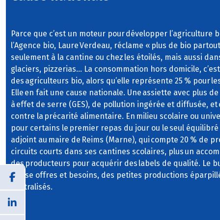
Parce que c’est un moteur pour développer l’agriculture bi
l’Agence bio, Laure Verdeau, réclame « plus de bio partout
seulement à la cantine ou chez les étoilés, mais aussi dans
glaciers, pizzerias… La consommation hors domicile, c’e
des agriculteurs bio, alors qu’elle représente 25 % pour les
Elle en fait une cause nationale. Une assiette avec plus de
à effet de serre (GES), de pollution ingérée et diffusée, et
contre la précarité alimentaire. En milieu scolaire ou unive
pour certains le premier repas du jour ou le seul équilibré 
adjoint au maire de Reims (Marne), qui compte 20 % de pro
circuits courts dans ses cantines scolaires, plus un ac
des producteurs pour acquérir des labels de qualité. Le b
phase offres et besoins, des petites productions éparpill
centralisés.