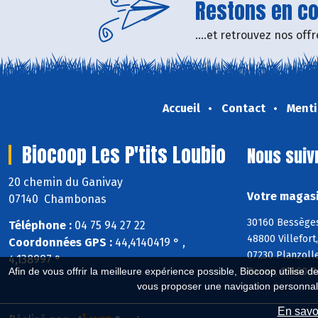
Restons en con
....et retrouvez nos of
Accueil
Contact
Menti
Biocoop Les P'tits Loubio
Nous suiv
20 chemin du Ganivay
Votre magasi
07140 Chambonas
30160 Bessèges
Téléphone :
04 75 94 27 22
48800 Villefort
Coordonnées GPS :
44,4140419 ° ,
07230 Planzoll
4,138997 °
Banne, 07460 Be
Afin de vous offrir la meilleure expérience possible, Biocoop utilise d
vous proposer une navigation personnal
En savoi