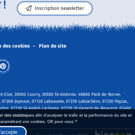
 !
Inscription newsletter
n des cookies
Plan du site
t-Elze, 30500 Courry, 30500 St-Ambroix, 48800 Pied-de-Borne,
s, 07260 Joyeuse, 07120 Labeaume, 07230 Lablachère, 07230 Payzac,
iolles, 07230 St-André-Lachamp, 07230 St-Genest-de-Beauzon, 07460
 07140 Gravières
 des statistiques afin d'analyser le trafic et la performance du site et
paramétrant vos cookies. OK pour vous ?
'accepte