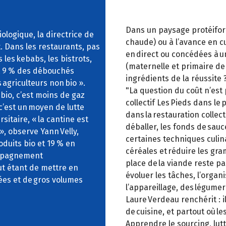
Dans un paysage protéiform
ologique, la directrice de
chaude) ou à l’avance en cu
. Dans les restaurants, pas
en direct ou concédées à u
 les kebabs, les bistrots,
(maternelle et primaire de
st 9 % des débouchés
ingrédients de la réussite 
 agriculteurs non bio ».
"La question du coût n’est 
 bio, c’est moins de gaz
collectif Les Pieds dans le 
 c’est un moyen de lutte
dans la restauration collec
rsitaire, « la cantine est
déballer, les fonds de sauc
», observe Yann Velly,
certaines techniques culina
duits bio et 19 % en
céréales et réduire les gra
compagnement
place de la viande reste par
ut étant de mettre en
évoluer les tâches, l’organ
ées et de gros volumes
l’appareillage, des légumer
Laure Verdeau renchérit : il
de cuisine, et partout où 
Apprendre le sourcing, lutt